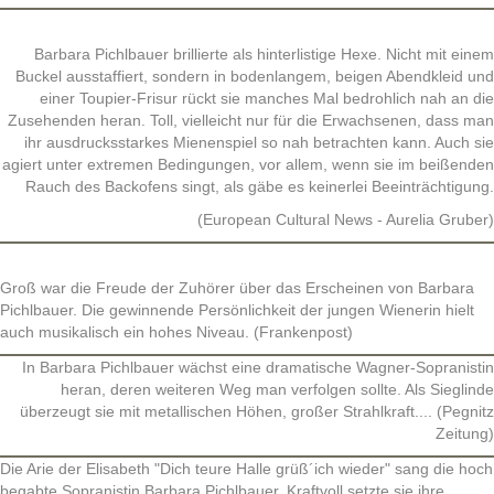
Barbara Pichlbauer brillierte als hinterlistige Hexe. Nicht mit einem
Buckel ausstaffiert, sondern in bodenlangem, beigen Abendkleid und
einer Toupier-Frisur rückt sie manches Mal bedrohlich nah an die
Zusehenden heran. Toll, vielleicht nur für die Erwachsenen, dass man
ihr ausdrucksstarkes Mienenspiel so nah betrachten kann. Auch sie
agiert unter extremen Bedingungen, vor allem, wenn sie im beißenden
Rauch des Backofens singt, als gäbe es keinerlei Beeinträchtigung.
(European Cultural News - Aurelia Gruber)
Groß war die Freude der Zuhörer über das Erscheinen von Barbara
Pichlbauer. Die gewinnende Persönlichkeit der jungen Wienerin hielt
auch musikalisch ein hohes Niveau. (Frankenpost)
In Barbara Pichlbauer wächst eine dramatische Wagner-Sopranistin
heran, deren weiteren Weg man verfolgen sollte. Als Sieglinde
überzeugt sie mit metallischen Höhen, großer Strahlkraft.... (Pegnitz
Zeitung)
Die Arie der Elisabeth "Dich teure Halle grüß´ich wieder" sang die hoch
begabte Sopranistin Barbara Pichlbauer. Kraftvoll setzte sie ihre