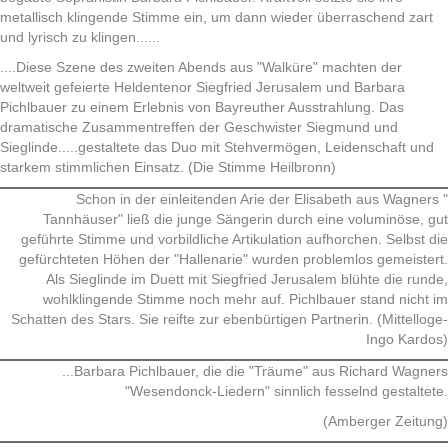
metallisch klingende Stimme ein, um dann wieder überraschend zart
und lyrisch zu klingen......
....Diese Szene des zweiten Abends aus "Walküre" machten der
weltweit gefeierte Heldentenor Siegfried Jerusalem und Barbara
Pichlbauer zu einem Erlebnis von Bayreuther Ausstrahlung. Das
dramatische Zusammentreffen der Geschwister Siegmund und
Sieglinde.....gestaltete das Duo mit Stehvermögen, Leidenschaft und
starkem stimmlichen Einsatz. (Die Stimme Heilbronn)
Schon in der einleitenden Arie der Elisabeth aus Wagners "
Tannhäuser" ließ die junge Sängerin durch eine voluminöse, gut
geführte Stimme und vorbildliche Artikulation aufhorchen. Selbst die
gefürchteten Höhen der "Hallenarie" wurden problemlos gemeistert.
Als Sieglinde im Duett mit Siegfried Jerusalem blühte die runde,
wohlklingende Stimme noch mehr auf. Pichlbauer stand nicht im
Schatten des Stars. Sie reifte zur ebenbürtigen Partnerin. (Mittelloge-
Ingo Kardos)
...Barbara Pichlbauer, die die "Träume" aus Richard Wagners
"Wesendonck-Liedern" sinnlich fesselnd gestaltete.
(Amberger Zeitung)